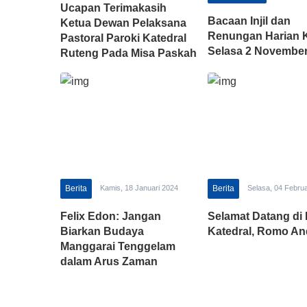
Ucapan Terimakasih
Bacaan Injil dan
Ketua Dewan Pelaksana
Renungan Harian K
Pastoral Paroki Katedral
Selasa 2 November
Ruteng Pada Misa Paskah
4 April 2021
Berita
Kamis, 18 Januari 2024
Berita
Selasa, 04 Februa
Felix Edon: Jangan
Selamat Datang di 
Biarkan Budaya
Katedral, Romo An
Manggarai Tenggelam
dalam Arus Zaman