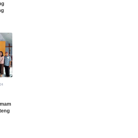
ng
ng
24
 Imam
uteng