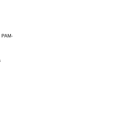
n PAM-
a