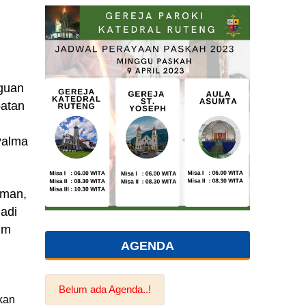
gguan
patan
Palma
aman,
jadi
Rm
AGENDA
Belum ada Agenda..!
kan