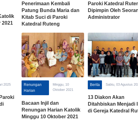
Penerimaan Kembali
Paroki Katedral Rute
Patung Bunda Maria dan
Dipimpin Oleh Seora
atolik
Kitab Suci di Paroki
Administrator
 2021
Katedral Ruteng
ri 2025
Renungan
Minggu, 10
Berita
Sabtu, 03 Agustus 20
Oktober 2021
Harian
Paroki
13 Diakon Akan
Bacaan Injil dan
di
Ditahbiskan Menjadi
Renungan Harian Katolik
di Gereja Katedral R
Minggu 10 Oktober 2021