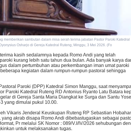
 memberikan sambutan dalam misa serah terima jabatan Pastor Paroki Katedral
Dyonysius Osharjo di Gereja Katedral Ruteng, Minggu, 3 Mei 2026. (Fo
erima kasih sedalamnya kepada Romo Andi yang telah
aroki kurang lebih satu tahun dua bulan. Ada banyak karya da
gus dalam pertumbuhan atau perkembangan iman umat paroki
m beberapa kegiatan dalam rumpun-rumpun pastoral sehingga
Pastoral Paroki (DPP) Katedral Simon Manggu, saat menyamp
or Paroki Katedral Ruteng RD Antonius Ryanto Latu Batara ke
igelar di Gereja Santa Maria Diangkat ke Surga dan Santu Yos
3 yang dimulai pukul 10.00.
n oleh Vikaris Jenderal Keuskupan Ruteng RP Sebastian Hobaha
, yang akrab disapa Romo Andi dibebastugaskan sebagai pasto
 Hormat, Pr melalui SK Nomor : 089/V.I/IV/2026 sehubungan de
gkinkan untuk melaksanakan tugas.