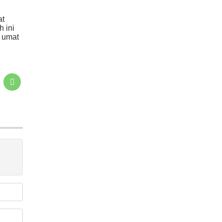
at
 ini
 umat