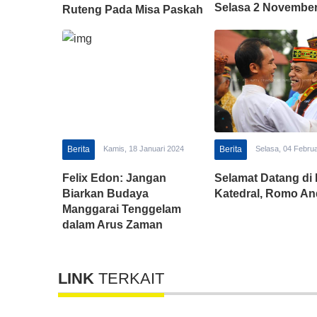
Selasa 2 November
Ruteng Pada Misa Paskah
4 April 2021
Berita
Kamis, 18 Januari 2024
Berita
Selasa, 04 Februa
Felix Edon: Jangan
Selamat Datang di 
Biarkan Budaya
Katedral, Romo An
Manggarai Tenggelam
dalam Arus Zaman
LINK
TERKAIT