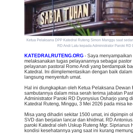
Ketua Pelaksana DPP Katedral Ruteng Simon Manggu saat sedang
RD Andi Latu kepada Administrator Paroki RD 
KATEDRALRUTENG.ORG
- Saya menyampaikan t
melaksanakan tugas pelayanannya sebagai pastor p
pelayanan pastoral Romo Andi yang berdampak ba
Katedral. Ini diimplementasikan dengan baik dala
langsung menyentuh umat.
Hal ini diungkapkan oleh Ketua Pelaksana Dewan 
sambutannya dalam misa serah terima jabatan Past
Administrator Paroki RD Dyonysius Osharjo yang d
Katedral Ruteng, Minggu, 3 Mei 2026 pada misa ke-
Misa yang dihadiri sekitar 1500 umat, ini dipimpi
SVD dan berjalan lancar dan khidmat. RD Antonius
paroki Katedral oleh Uskup Ruteng Mgr. Siprianus
kondisi kesehatannya yang saat ini kurang memun