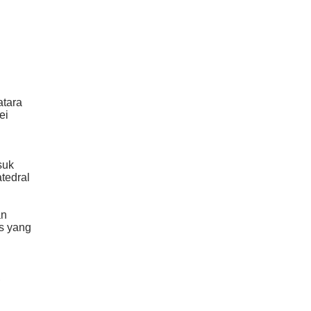
atara
ei
i
suk
tedral
an
s yang
,