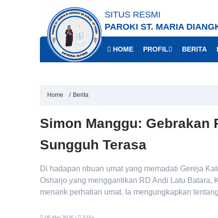
SITUS RESMI
PAROKI ST. MARIA DIANG
HOME
PROFIL
BERITA
Home
Berita
Simon Manggu: Gebrakan R
Sungguh Terasa
Di hadapan ribuan umat yang memadati Gereja Kate
Osharjo yang menggantikan RD Andi Latu Batara
menarik perhatian umat. Ia mengungkapkan tentang
05 Mei 2026 |
515x