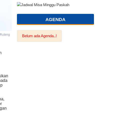
AGENDA
 Ruteng
Belum ada Agenda..!
n
aikan
pada
ep
na,
r
ngan