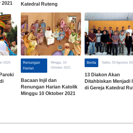
 2021
Katedral Ruteng
ri 2025
Renungan
Minggu, 10
Berita
Sabtu, 03 Agustus 20
Oktober 2021
Harian
Paroki
13 Diakon Akan
Bacaan Injil dan
di
Ditahbiskan Menjadi
Renungan Harian Katolik
di Gereja Katedral R
Minggu 10 Oktober 2021