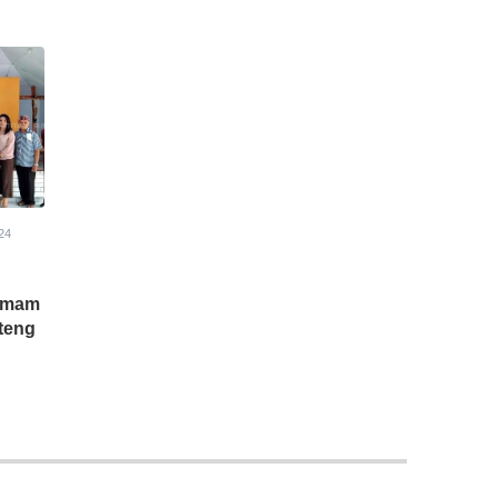
24
 Imam
uteng