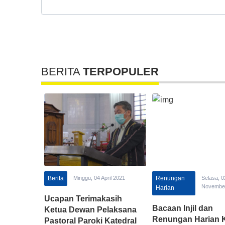
BERITA
TERPOPULER
Berita
Minggu, 04 April 2021
Renungan
Selasa, 0
Novembe
Harian
Ucapan Terimakasih
Bacaan Injil dan
Ketua Dewan Pelaksana
Renungan Harian K
Pastoral Paroki Katedral