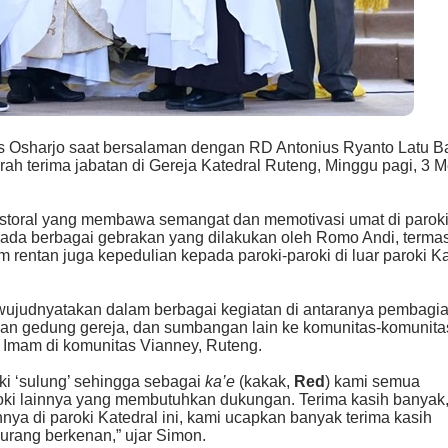
s Osharjo saat bersalaman dengan RD Antonius Ryanto Latu B
h terima jabatan di Gereja Katedral Ruteng, Minggu pagi, 3 M
storal yang membawa semangat dan memotivasi umat di parok
na ada berbagai gebrakan yang dilakukan oleh Romo Andi, terma
 rentan juga kepedulian kepada paroki-paroki di luar paroki Ka
iwujudnyatakan dalam berbagai kegiatan di antaranya pembagi
 gedung gereja, dan sumbangan lain ke komunitas-komunita
Imam di komunitas Vianney, Ruteng.
ki ‘sulung’ sehingga sebagai
ka’e
(kakak,
Red
) kami semua
oki lainnya yang membutuhkan dukungan. Terima kasih banyak
a di paroki Katedral ini, kami ucapkan banyak terima kasih
urang berkenan,” ujar Simon.