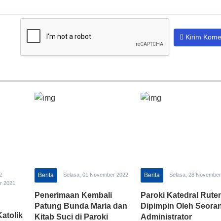
Kirim Kome
2
Berita
Selasa, 01 November 2022
Berita
Selasa, 28 November
r 2021
Penerimaan Kembali
Paroki Katedral Rute
Patung Bunda Maria dan
Dipimpin Oleh Seora
atolik
Kitab Suci di Paroki
Administrator