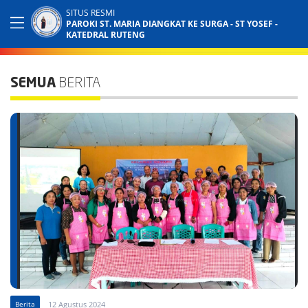
SITUS RESMI
PAROKI ST. MARIA DIANGKAT KE SURGA - ST YOSEF -
KATEDRAL RUTENG
SEMUA
BERITA
Berita
12 Agustus 2024