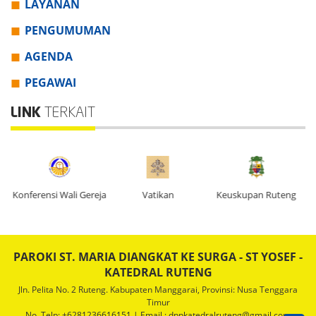
LAYANAN
PENGUMUMAN
AGENDA
PEGAWAI
LINK
TERKAIT
g
Konferensi Wali Gereja
Vatikan
Keuskupan Ruteng
K
PAROKI ST. MARIA DIANGKAT KE SURGA - ST YOSEF -
KATEDRAL RUTENG
Jln. Pelita No. 2 Ruteng. Kabupaten Manggarai, Provinsi: Nusa Tenggara
Timur
No. Telp: +6281236616151 | Email : dppkatedralruteng@gmail.com