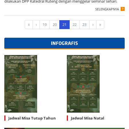
dilakukan DPP Katedral Ruteng dengan menggelar seminar sehari.
SELENGKAPNYA
«
‹
19
20
21
22
23
›
»
INFOGRAFIS
Jadwal Misa Tutup Tahun
Jadwal Misa Natal